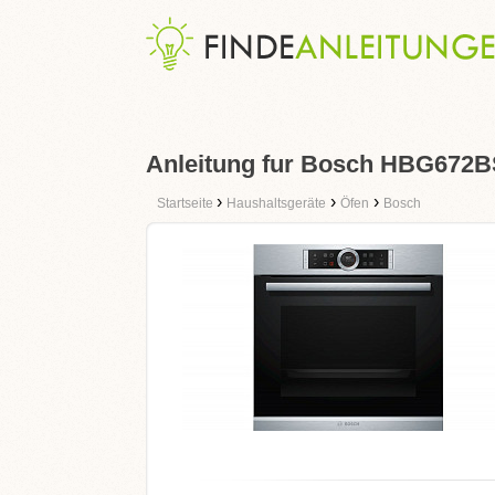
Anleitung fur Bosch HBG672
›
›
›
Startseite
Haushaltsgeräte
Öfen
Bosch