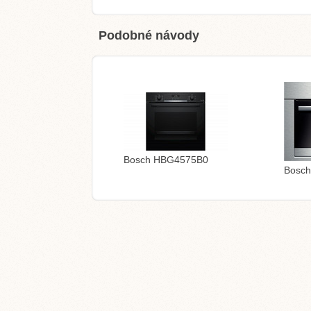
Podobné návody
Bosch HBG4575B0
Bosc