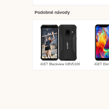
Podobné návody
iGET Blackview GBV5100
iGET Eki