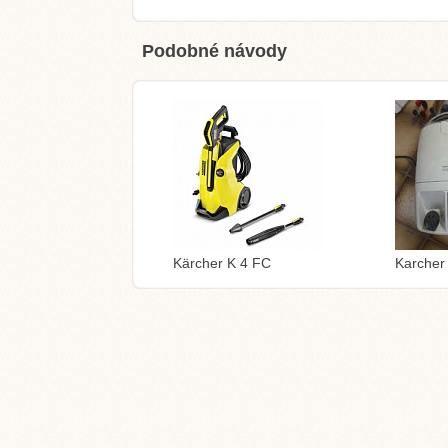
Podobné návody
Kärcher K 4 FC
Karcher