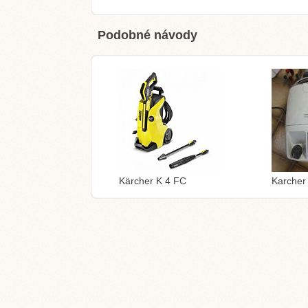
Podobné návody
Kärcher K 4 FC
Karcher