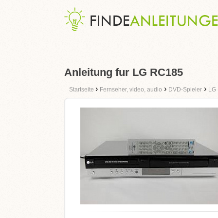
Anleitung fur LG RC185
›
›
›
Startseite
Fernseher, video, audio
DVD-Spieler
LG