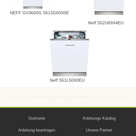
NEFF GV3600G S513G60X0E
Neff S52U69X4EU
Neff S51L50X0EU
Startseite
Anleitungs Katalog
Anleitung beantragen
Unsere Partner