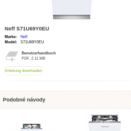
Neff S71U69Y0EU
Marke:
Neff
Model:
S71U69Y0EU
Benutzerhandbuch
PDF, 2.11 MB
Anleitung downloaden
Podobné návody