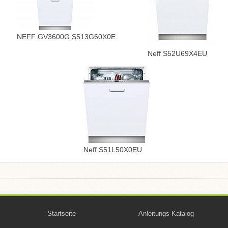
NEFF GV3600G S513G60X0E
Neff S52U69X4EU
Neff S51L50X0EU
Startseite
Anleitungs Katalog