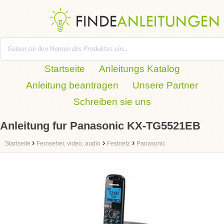
Startseite
Anleitungs Katalog
Anleitung beantragen
Unsere Partner
Schreiben sie uns
Anleitung fur Panasonic KX-TG5521EB
›
›
›
Startseite
Fernseher, video, audio
Festnetz
Panasonic