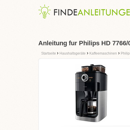
Anleitung fur Philips HD 7766/
›
›
›
Startseite
Haushaltsgeräte
Kaffeemaschinen
Philip