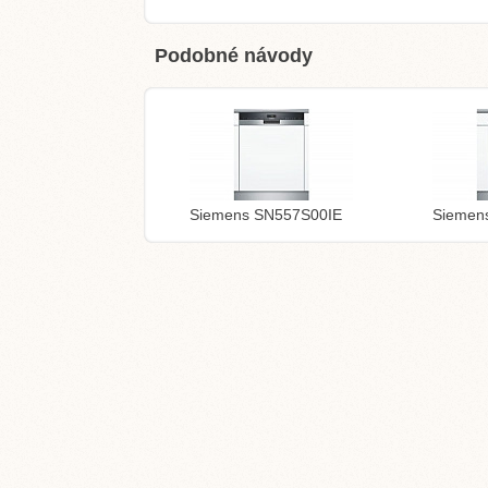
Podobné návody
Siemens SN557S00IE
Siemen