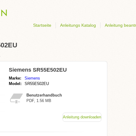
Startseite
Anleitungs Katalog
Anleitung beant
502EU
s
Siemens SR55E502EU
Marke:
Siemens
Model:
SR55E502EU
Benutzerhandbuch
PDF, 1.56 MB
Anleitung downloaden