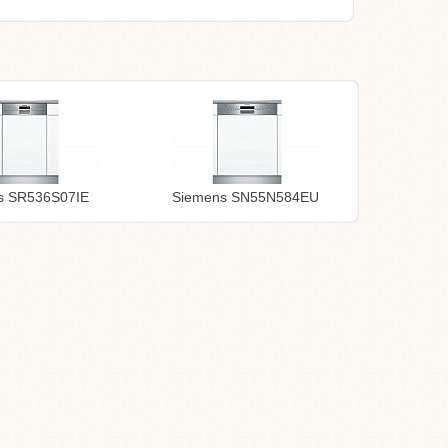
s SR536S07IE
Siemens SN55N584EU