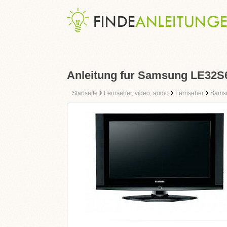
Anleitung fur Samsung LE32S
›
›
›
Startseite
Fernseher, video, audio
Fernseher
Sams