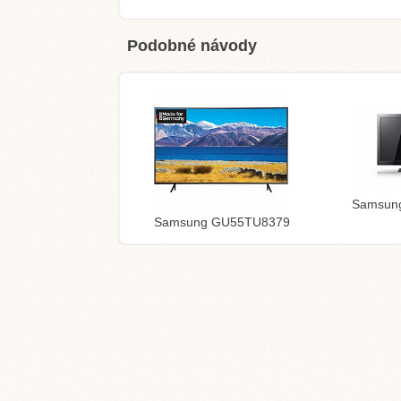
Podobné návody
Samsun
Samsung GU55TU8379