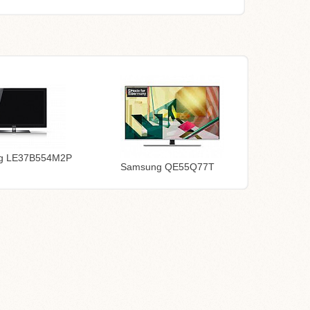
g LE37B554M2P
Samsung QE55Q77T