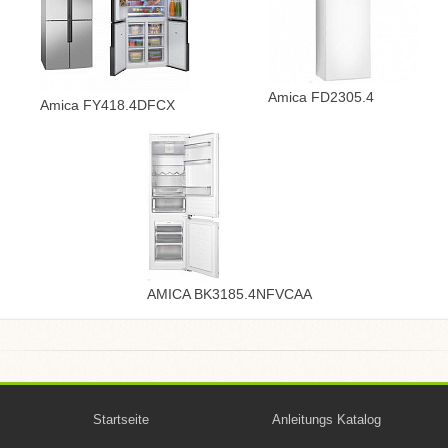
Amica FD2305.4
Amica FY418.4DFCX
AMICA BK3185.4NFVCAA
Startseite
Anleitungs Katalog