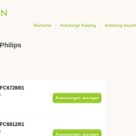
Startseite
Anleitungs Katalog
Anleitung beant
Philips
 FC6728/01
s
Anweisungen anzeigen
 FC6812/01
s
Anweisungen anzeigen